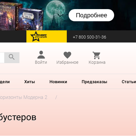
Подробнее
+7 800 500-31-36
перейти на Zvezda
Войти
Избранное
Корзина
дели
Хиты
Новинки
Предзаказы
Статьи
Горизонты Модерна 2
бустеров