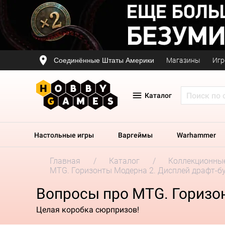
Соединённые Штаты Америки
Магазины
Игр
Каталог
Настольные игры
Варгеймы
Warhammer
Главная
Каталог
Коллекционные
MTG. Горизонты Модерна 2. Дисплей драфт-б
Вопросы про MTG. Горизо
Целая коробка сюрпризов!