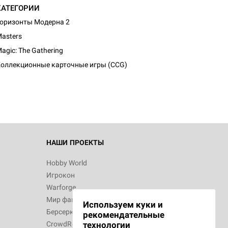
КАТЕГОРИИ
оризонты Модерна 2
asters
agic: The Gathering
оллекционные карточные игры (CCG)
НАШИ ПРОЕКТЫ
Hobby World
Игрокон
Warforge
Мир фантастики
Используем куки и
Берсерк
рекомендательные
CrowdRepublic
технологии