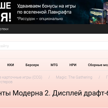
отеки
ККИ
Берсерк
MTG
НРИ
Сборные мо
 карточные игры (CCG)
Magic: The Gathering
устеров
нты Модерна 2. Дисплей драфт-