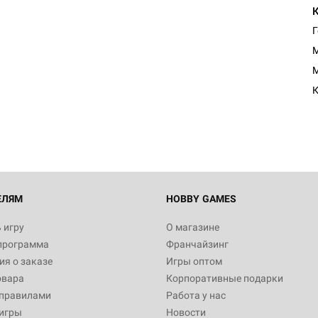
Г
M
M
К
ЕЛЯМ
HOBBY GAMES
 игру
О магазине
программа
Франчайзинг
я о заказе
Игры оптом
овара
Корпоративные подарки
 правилами
Работа у нас
игры
Новости