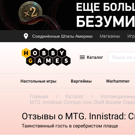
Соединённые Штаты Америки
Магазины
Игр
Каталог
Настольные игры
Варгеймы
Warhammer
Главная
Каталог
Коллекционные
MTG. Innistrad: Crimson Vow. Draft Booster Displ
Отзывы о MTG. Innistrad: C
Таинственный гость в серебристом плаще