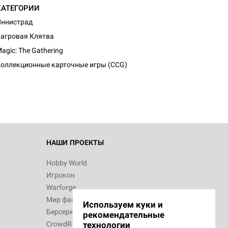
КАТЕГОРИИ
ннистрад
агровая Клятва
agic: The Gathering
оллекционные карточные игры (CCG)
НАШИ ПРОЕКТЫ
Hobby World
Игрокон
Warforge
Мир фантастики
Используем куки и
Берсерк
рекомендательные
CrowdRepublic
технологии