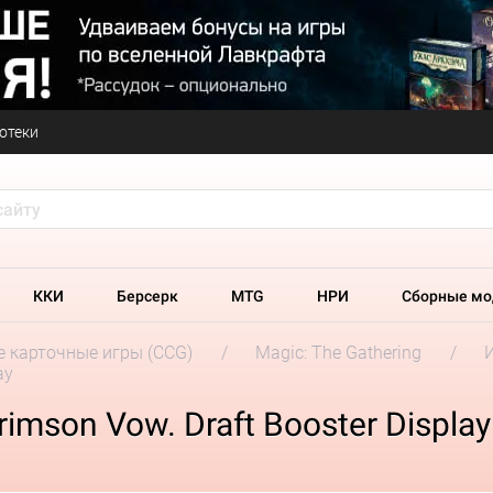
отеки
ККИ
Берсерк
MTG
НРИ
Сборные мо
 карточные игры (CCG)
Magic: The Gathering
ay
rimson Vow. Draft Booster Display