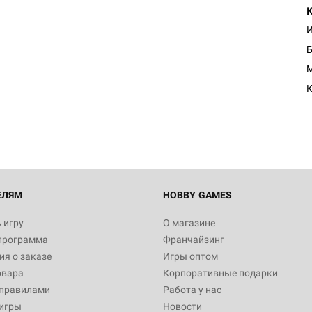
И
Б
M
К
ЕЛЯМ
HOBBY GAMES
 игру
О магазине
программа
Франчайзинг
я о заказе
Игры оптом
овара
Корпоративные подарки
 правилами
Работа у нас
игры
Новости