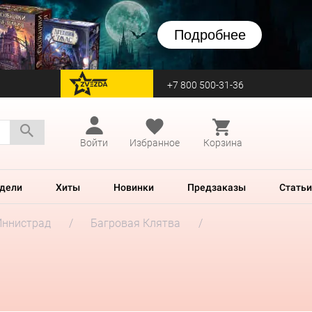
Подробнее
+7 800 500-31-36
перейти на Zvezda
Войти
Избранное
Корзина
дели
Хиты
Новинки
Предзаказы
Статьи
Иннистрад
Багровая Клятва