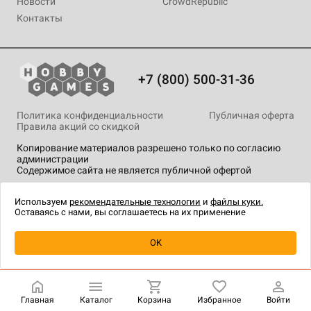
Новости
CrowdRepublic
Контакты
+7 (800) 500-31-36
Политика конфиденциальности
Публичная оферта
Правила акций со скидкой
Копирование материалов разрешено только по согласию
администрации
Содержимое сайта не является публичной офертой
На сайте Hobby Games применяются
рекомендательные
технологии
.
Используем
рекомендательные технологии
и
файлы куки.
Оставаясь с нами, вы соглашаетесь на их применение
Уведомить о наличии
OK
Главная
Каталог
Корзина
Избранное
Войти