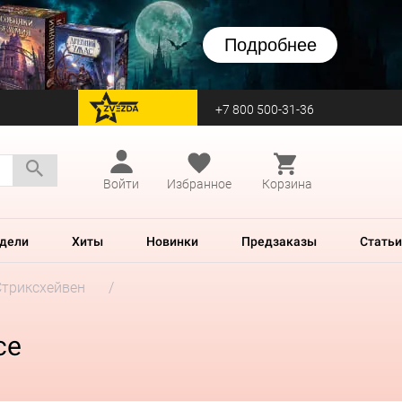
Подробнее
+7 800 500-31-36
перейти на Zvezda
Войти
Избранное
Корзина
дели
Хиты
Новинки
Предзаказы
Статьи
Стриксхейвен
ce