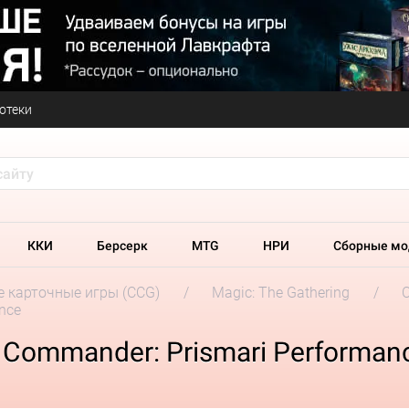
отеки
ККИ
Берсерк
MTG
НРИ
Сборные мо
 карточные игры (CCG)
Magic: The Gathering
nce
 Commander: Prismari Performan