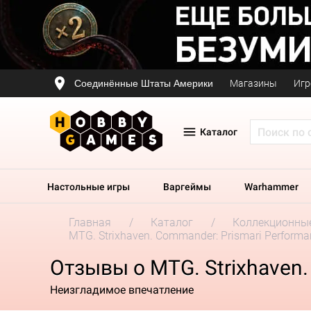
Соединённые Штаты Америки
Магазины
Игр
Каталог
Настольные игры
Варгеймы
Warhammer
Главная
Каталог
Коллекционные
MTG. Strixhaven. Commander: Prismari Performa
Отзывы о MTG. Strixhaven.
Неизгладимое впечатление