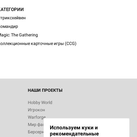
КАТЕГОРИИ
триксхейвен
Командир
agic: The Gathering
оллекционные карточные игры (CCG)
НАШИ ПРОЕКТЫ
Hobby World
Игрокон
Warforge
Мир фантастики
Используем куки и
Берсерк
рекомендательные