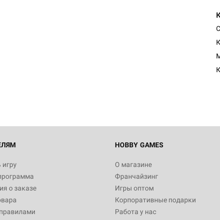
С
M
К
ЕЛЯМ
HOBBY GAMES
 игру
О магазине
программа
Франчайзинг
я о заказе
Игры оптом
овара
Корпоративные подарки
 правилами
Работа у нас