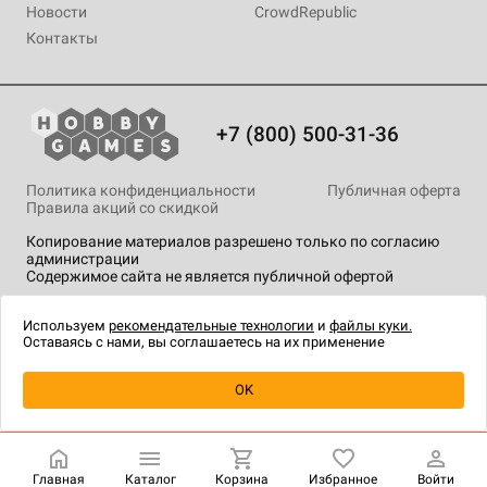
Новости
CrowdRepublic
Контакты
+7 (800) 500-31-36
Политика конфиденциальности
Публичная оферта
Правила акций со скидкой
Копирование материалов разрешено только по согласию
администрации
Содержимое сайта не является публичной офертой
На сайте Hobby Games применяются
рекомендательные
технологии
.
Используем
рекомендательные технологии
и
файлы куки.
Оставаясь с нами, вы соглашаетесь на их применение
Уведомить о наличии
OK
Главная
Каталог
Корзина
Избранное
Войти