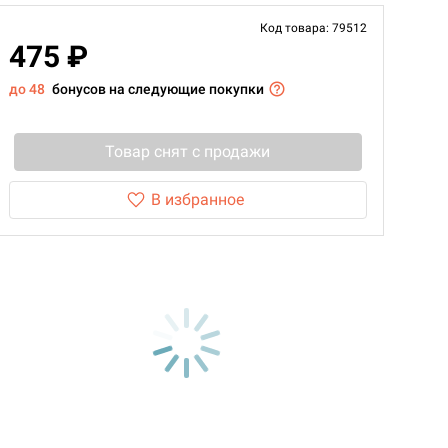
Код товара: 79512
475 ₽
до 48
бонусов на следующие покупки
Товар снят с продажи
В избранное
d Монстры