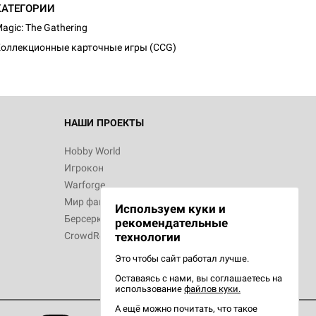
КАТЕГОРИИ
agic: The Gathering
оллекционные карточные игры (CCG)
 Зомбицид:
НАШИ ПРОЕКТЫ
Hobby World
Игрокон
 Берсерк.
Warforge
в
Мир фантастики
Используем куки и
Берсерк
рекомендательные
CrowdRepublic
технологии
Это чтобы сайт работал лучше.
Оставаясь с нами, вы соглашаетесь на
d Ужас
использование
файлов куки.
орой сезон
А ещё можно почитать, что такое