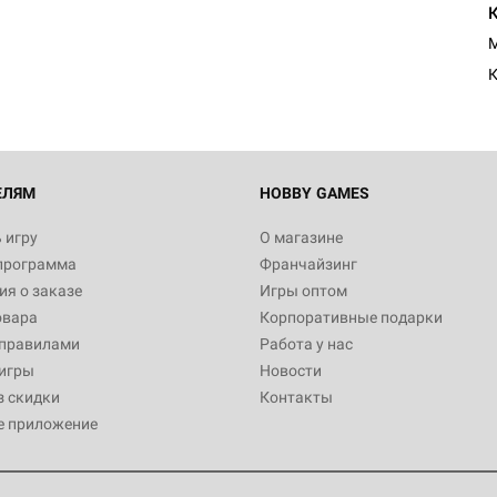
Египта
1 991
M
К
Настольная игра Hobby World
Белая смерть
12 990
ЕЛЯМ
HOBBY GAMES
 игру
О магазине
программа
Франчайзинг
Настольная игра Hobby World
я о заказе
Игры оптом
Сердце роя. Дисплей бустеро
овара
Корпоративные подарки
3 490
 правилами
Работа у нас
игры
Новости
з скидки
Контакты
е приложение
Настольная игра Hobby Worl
Аркхэма. Карточная игра: Вт
4 990