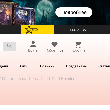
Подробнее
+7 800 500-31-36
перейти на Zvezda
Войти
Избранное
Корзина
дели
Хиты
Новинки
Предзаказы
Статьи
TG. Time Spiral Remastered. Draft Booster