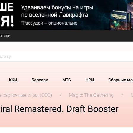
отеки
ККИ
Берсерк
MTG
НРИ
Сборные мо
 карточные игры (CCG)
Magic: The Gathering
M
al Remastered. Draft Booster