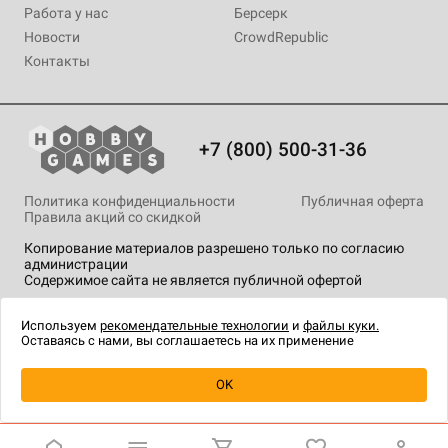
Работа у нас
Берсерк
Новости
CrowdRepublic
Контакты
+7 (800) 500-31-36
Политика конфиденциальности
Публичная оферта
Правила акций со скидкой
Копирование материалов разрешено только по согласию
администрации
Содержимое сайта не является публичной офертой
На сайте Hobby Games применяются
рекомендательные
технологии
.
Используем
рекомендательные технологии
и
файлы куки.
Оставаясь с нами, вы соглашаетесь на их применение
Уведомить о наличии
OK