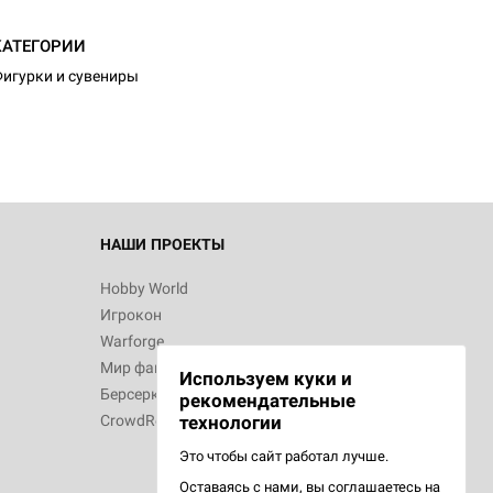
d Монстры
КАТЕГОРИИ
игурки и сувениры
 Зомбицид:
НАШИ ПРОЕКТЫ
Hobby World
Игрокон
 Берсерк.
Warforge
в
Мир фантастики
Используем куки и
Берсерк
рекомендательные
CrowdRepublic
технологии
Это чтобы сайт работал лучше.
Оставаясь с нами, вы соглашаетесь на
d Ужас