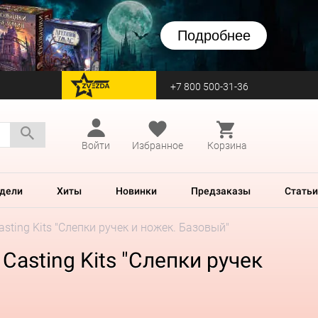
Подробнее
+7 800 500-31-36
перейти на Zvezda
Войти
Избранное
Корзина
дели
Хиты
Новинки
Предзаказы
Статьи
ting Kits "Слепки ручек и ножек. Базовый"
asting Kits "Слепки ручек