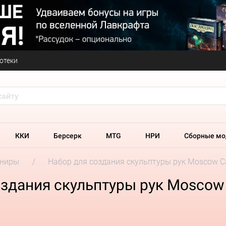
отеки
ККИ
Берсерк
MTG
НРИ
Сборные мо
ениры
Набор для создания скульптуры рук Moscow Cas
здания скульптуры рук Moscow C