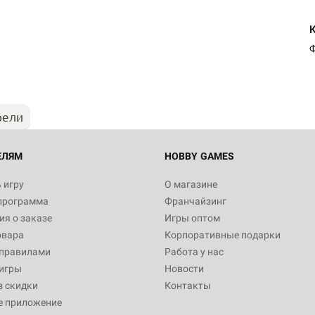
Настольная игра Hobby Worl
Египта
Ф
1 991
рели
Настольная игра Hobby World
Белая смерть
12 990
ЕЛЯМ
HOBBY GAMES
 игру
О магазине
программа
Франчайзинг
Настольная игра Hobby World
я о заказе
Игры оптом
Сердце роя. Дисплей бустеро
овара
Корпоративные подарки
3 490
 правилами
Работа у нас
игры
Новости
з скидки
Контакты
е приложение
Настольная игра Hobby Worl