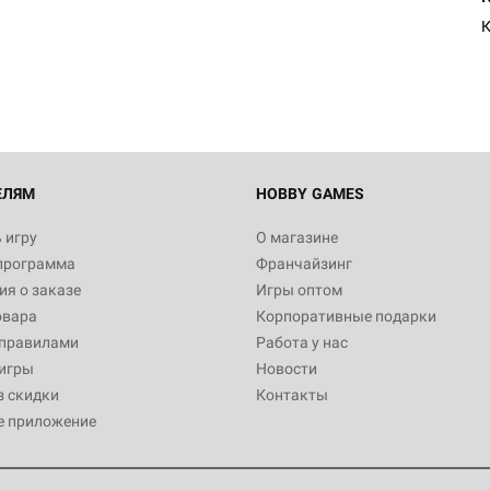
Египта
1 991
Настольная игра Hobby World
Белая смерть
12 990
ЕЛЯМ
HOBBY GAMES
 игру
О магазине
программа
Франчайзинг
Настольная игра Hobby World
я о заказе
Игры оптом
Сердце роя. Дисплей бустеро
овара
Корпоративные подарки
3 490
 правилами
Работа у нас
игры
Новости
з скидки
Контакты
е приложение
Настольная игра Hobby Worl
Аркхэма. Карточная игра: Вт
4 990