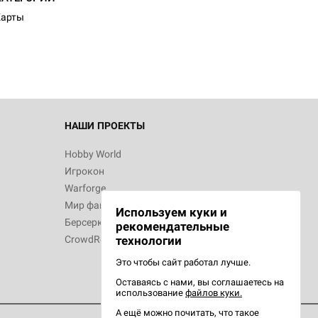
Карты
 Зомбицид:
НАШИ ПРОЕКТЫ
Hobby World
Игрокон
 Берсерк.
Warforge
в
Мир фантастики
Используем куки и
Берсерк
рекомендательные
CrowdRepublic
технологии
Это чтобы сайт работал лучше.
Оставаясь с нами, вы соглашаетесь на
d Ужас
использование
файлов куки.
орой сезон
А ещё можно почитать, что такое