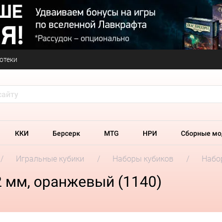
отеки
ККИ
Берсерк
MTG
НРИ
Сборные мо
Игральные кубики
Наборы кубиков
Набор
2 мм, оранжевый (1140)