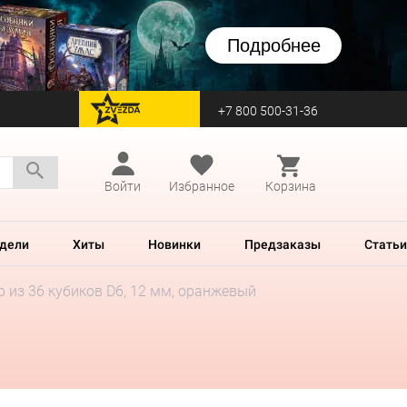
Подробнее
+7 800 500-31-36
перейти на Zvezda
Войти
Избранное
Корзина
дели
Хиты
Новинки
Предзаказы
Статьи
 из 36 кубиков D6, 12 мм, оранжевый