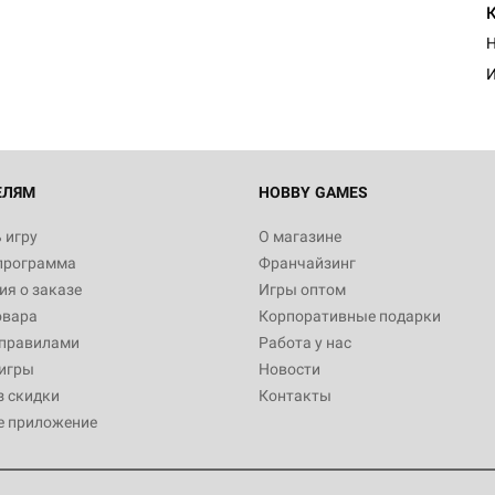
Н
И
ЕЛЯМ
HOBBY GAMES
 игру
О магазине
программа
Франчайзинг
я о заказе
Игры оптом
овара
Корпоративные подарки
 правилами
Работа у нас
игры
Новости
з скидки
Контакты
е приложение