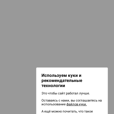
КАТЕГОРИИ
аборы кубиков
гральные кубики
НАШИ ПРОЕКТЫ
Hobby World
Игрокон
Warforge
Мир фантастики
Используем куки и
Берсерк
рекомендательные
CrowdRepublic
технологии
Это чтобы сайт работал лучше.
Оставаясь с нами, вы соглашаетесь на
использование
файлов куки.
А ещё можно почитать, что такое