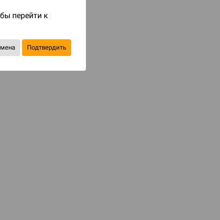
Код товара: 81404
обы перейти к
390 ₽
до 39
бонусов на следующие покупки
тмена
Подтвердить
Товар снят с продажи
В избранное