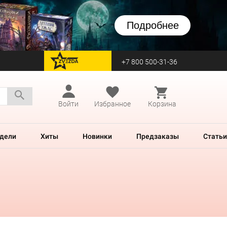
Подробнее
+7 800 500-31-36
перейти на Zvezda
Войти
Избранное
Корзина
дели
Хиты
Новинки
Предзаказы
Статьи