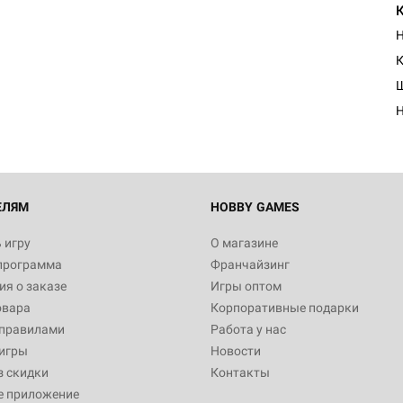
К
ЕЛЯМ
HOBBY GAMES
 игру
О магазине
программа
Франчайзинг
я о заказе
Игры оптом
овара
Корпоративные подарки
 правилами
Работа у нас
игры
Новости
з скидки
Контакты
е приложение