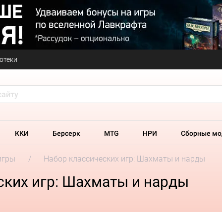
отеки
ККИ
Берсерк
MTG
НРИ
Сборные мо
игры
Набор классических игр: Шахматы и нарды
ских игр: Шахматы и нарды