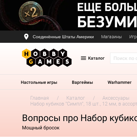
Соединённые Штаты Америки
Магазины
Игр
Каталог
Настольные игры
Варгеймы
Warhammer
Главная
Каталог
Аксессуары
Набор кубиков "Симпл", 18 шт., 12 мм, в ассо
Вопросы про Набор кубиков
Мощный бросок