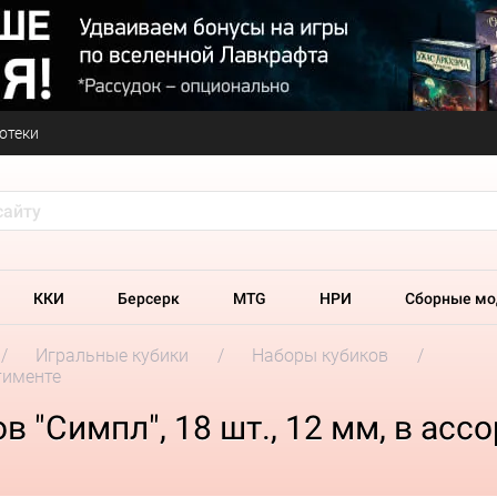
отеки
ККИ
Берсерк
MTG
НРИ
Сборные мо
Игральные кубики
Наборы кубиков
ртименте
 "Симпл", 18 шт., 12 мм, в асс