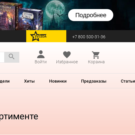
Подробнее
+7 800 500-31-36
перейти на Zvezda
Войти
Избранное
Корзина
дели
Хиты
Новинки
Предзаказы
Статьи
ортименте