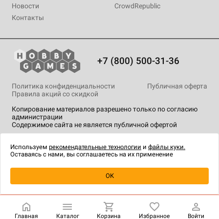
Новости
CrowdRepublic
Контакты
+7 (800) 500-31-36
Политика конфиденциальности
Публичная оферта
Правила акций со скидкой
Копирование материалов разрешено только по согласию
администрации
Содержимое сайта не является публичной офертой
На сайте Hobby Games применяются
рекомендательные
технологии
.
Используем
рекомендательные технологии
и
файлы куки.
Оставаясь с нами, вы соглашаетесь на их применение
Уведомить о наличии
OK
Главная
Каталог
Корзина
Избранное
Войти