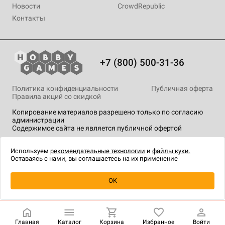
Новости
CrowdRepublic
Контакты
+7 (800) 500-31-36
Политика конфиденциальности
Публичная оферта
Правила акций со скидкой
Копирование материалов разрешено только по согласию
администрации
Содержимое сайта не является публичной офертой
На сайте Hobby Games применяются
рекомендательные
технологии
.
Используем
рекомендательные технологии
и
файлы куки.
Оставаясь с нами, вы соглашаетесь на их применение
OK
Купить
| 1 990 ₽
Главная
Каталог
Корзина
Избранное
Войти