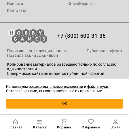
Новости
CrowdRepublic
Контакты
+7 (800) 500-31-36
Политика конфиденциальности
Публичная оферта
Правила акций со скидкой
Копирование материалов разрешено только по согласию
администрации
Содержимое сайта не является публичной офертой
На сайте Hobby Games применяются
рекомендательные
технологии
.
Используем
рекомендательные технологии
и
файлы куки.
Оставаясь с нами, вы соглашаетесь на их применение
Уведомить о наличии
OK
Главная
Каталог
Корзина
Избранное
Войти