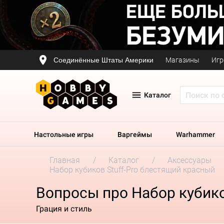
Соединённые Штаты Америки
Магазины
Игр
Каталог
Настольные игры
Варгеймы
Warhammer
Главная
Каталог
Аксессуары
Набор кубиков Stuff-Pro блестящий красный
Вопросы про Набор кубико
Грация и стиль