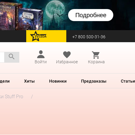
Подробнее
+7 800 500-31-36
перейти на Zvezda
Войти
Избранное
Корзина
дели
Хиты
Новинки
Предзаказы
Статьи
и Stuff Pro