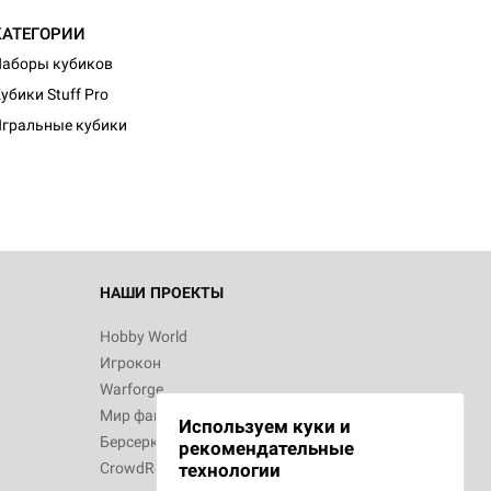
КАТЕГОРИИ
аборы кубиков
убики Stuff Pro
гральные кубики
НАШИ ПРОЕКТЫ
Hobby World
Игрокон
Warforge
Мир фантастики
Используем куки и
Берсерк
рекомендательные
CrowdRepublic
технологии