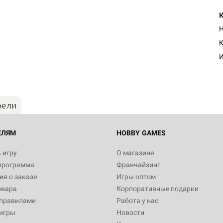
Н
К
И
рели
ЕЛЯМ
HOBBY GAMES
 игру
О магазине
программа
Франчайзинг
я о заказе
Игры оптом
овара
Корпоративные подарки
 правилами
Работа у нас
игры
Новости