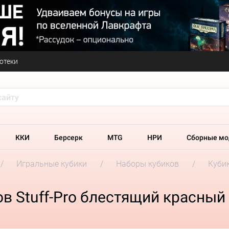
отеки
ККИ
Берсерк
MTG
НРИ
Сборные мо
Игральные кубики
Наборы кубиков
Кубик
в Stuff-Pro блестящий красный