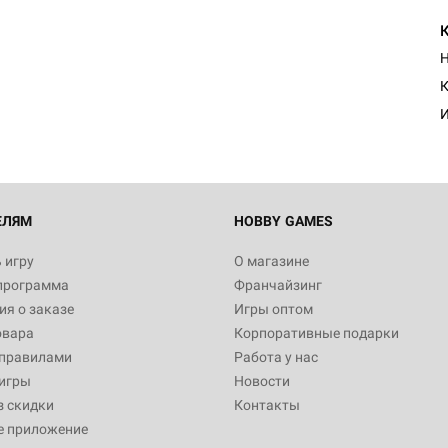
Н
К
И
ЕЛЯМ
HOBBY GAMES
 игру
О магазине
программа
Франчайзинг
я о заказе
Игры оптом
овара
Корпоративные подарки
 правилами
Работа у нас
игры
Новости
з скидки
Контакты
е приложение