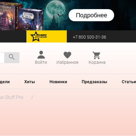
Подробнее
+7 800 500-31-36
перейти на Zvezda
Войти
Избранное
Корзина
дели
Хиты
Новинки
Предзаказы
Статьи
и Stuff Pro