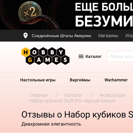
Соединённые Штаты Америки
Магазины
Игр
Каталог
Настольные игры
Варгеймы
Warhammer
Главная
Каталог
Аксессуары
Набор кубиков Stuff-Pro чёрный белый
Отзывы о Набор кубиков S
Диахромная элегантность