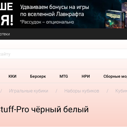
отеки
ККИ
Берсерк
MTG
НРИ
Сборные мо
Игральные кубики
Наборы кубиков
Кубик
tuff-Pro чёрный белый