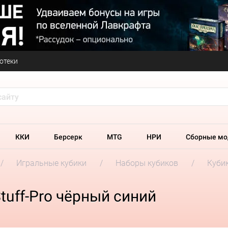
отеки
ККИ
Берсерк
MTG
НРИ
Сборные мо
Игральные кубики
Наборы кубиков
Кубик
tuff-Pro чёрный синий