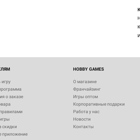
Н
К
И
ЕЛЯМ
HOBBY GAMES
 игру
О магазине
программа
Франчайзинг
я о заказе
Игры оптом
овара
Корпоративные подарки
 правилами
Работа у нас
игры
Новости
з скидки
Контакты
е приложение