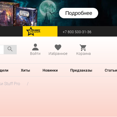
Подробнее
+7 800 500-31-36
перейти на Zvezda
Войти
Избранное
Корзина
дели
Хиты
Новинки
Предзаказы
Статьи
и Stuff Pro