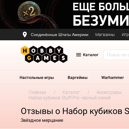
Соединённые Штаты Америки
Магазины
Игр
Каталог
Настольные игры
Варгеймы
Warhammer
Главная
Каталог
Аксессуары
Набор кубиков Stuff-Pro чёрный синий
Отзывы о Набор кубиков S
Звёздное мерцание