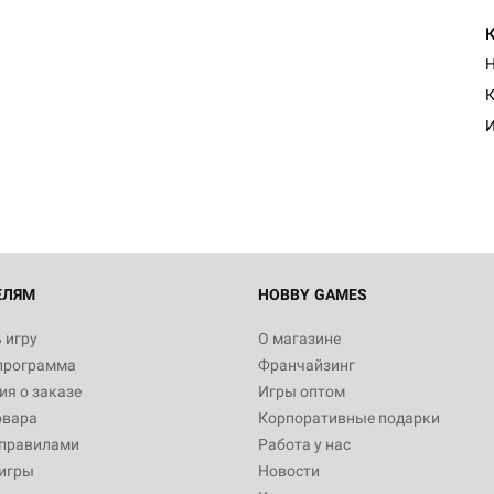
Н
К
И
ЕЛЯМ
HOBBY GAMES
 игру
О магазине
программа
Франчайзинг
я о заказе
Игры оптом
овара
Корпоративные подарки
 правилами
Работа у нас
игры
Новости