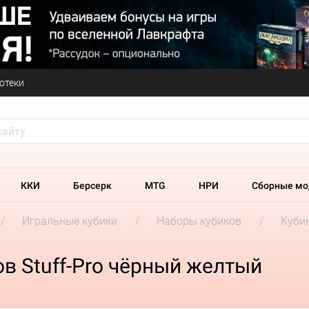
отеки
ККИ
Берсерк
MTG
НРИ
Сборные мо
Игральные кубики
Наборы кубиков
Кубик
в Stuff-Pro чёрный желтый