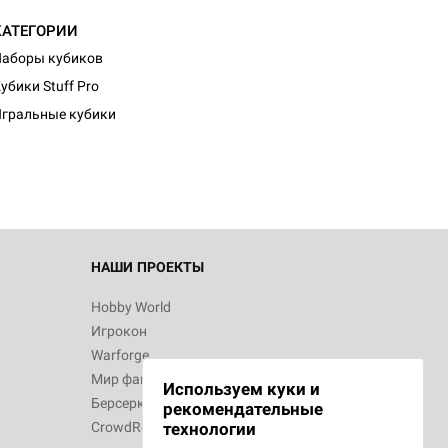
КАТЕГОРИИ
аборы кубиков
убики Stuff Pro
гральные кубики
НАШИ ПРОЕКТЫ
Hobby World
Игрокон
Warforge
Мир фантастики
Используем куки и
Берсерк
рекомендательные
CrowdRepublic
технологии