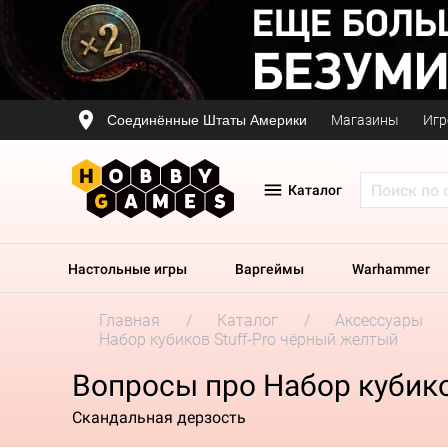
Соединённые Штаты Америки
Магазины
Игр
Каталог
Настольные игры
Варгеймы
Warhammer
Главная
Каталог
Аксессуары
Набор кубиков Stuff-Pro чёрный желтый
Вопросы про Набор кубико
Скандальная дерзость