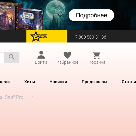
Подробнее
+7 800 500-31-36
перейти на Zvezda
Войти
Избранное
Корзина
дели
Хиты
Новинки
Предзаказы
Статьи
и Stuff Pro