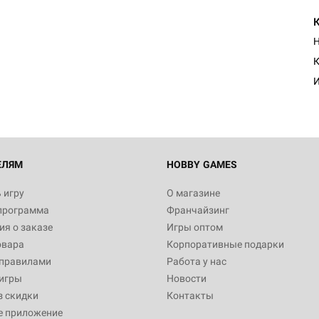
Н
К
И
ЕЛЯМ
HOBBY GAMES
 игру
О магазине
программа
Франчайзинг
я о заказе
Игры оптом
овара
Корпоративные подарки
 правилами
Работа у нас
игры
Новости
з скидки
Контакты
е приложение