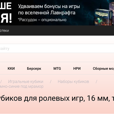
отеки
ККИ
Берсерк
MTG
НРИ
Сборные мо
Игральные кубики
Наборы кубиков
тёмно-синие под мрамор
убиков для ролевых игр, 16 мм,