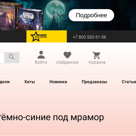
Подробнее
+7 800 500-31-36
перейти на Zvezda
Войти
Избранное
Корзина
дели
Хиты
Новинки
Предзаказы
Статьи
 тёмно-синие под мрамор