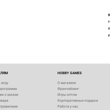
Н
К
И
ЕЛЯМ
HOBBY GAMES
 игру
О магазине
программа
Франчайзинг
я о заказе
Игры оптом
овара
Корпоративные подарки
 правилами
Работа у нас