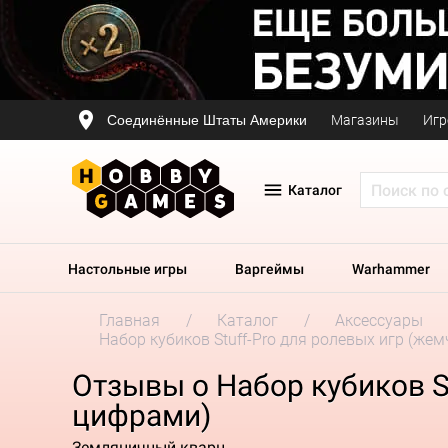
Соединённые Штаты Америки
Магазины
Игр
Каталог
Настольные игры
Варгеймы
Warhammer
Главная
Каталог
Аксессуары
Набор кубиков Stuff-Pro для ролевых игр (ж
Отзывы о Набор кубиков S
цифрами)
Земляничный кварц