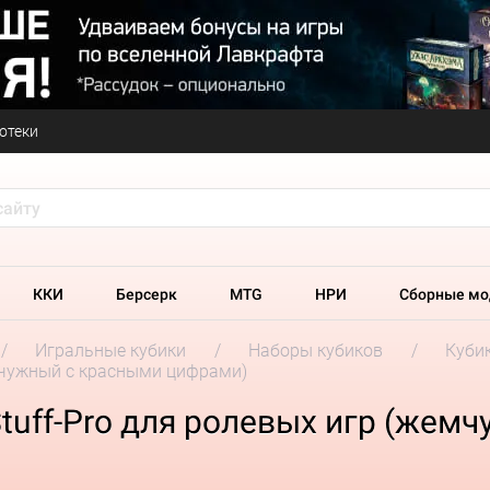
отеки
ККИ
Берсерк
MTG
НРИ
Сборные мо
Игральные кубики
Наборы кубиков
Кубик
емчужный с красными цифрами)
tuff-Pro для ролевых игр (жем