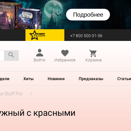
Подробнее
+7 800 500-31-36
перейти на Zvezda
Войти
Избранное
Корзина
дели
Хиты
Новинки
Предзаказы
Статьи
и Stuff Pro
чужный с красными