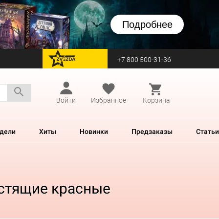
Подробнее
+7 800 500-31-36
перейти на Zvezda
Войти
Избранное
Корзина
дели
Хиты
Новинки
Предзаказы
Статьи
естящие красные