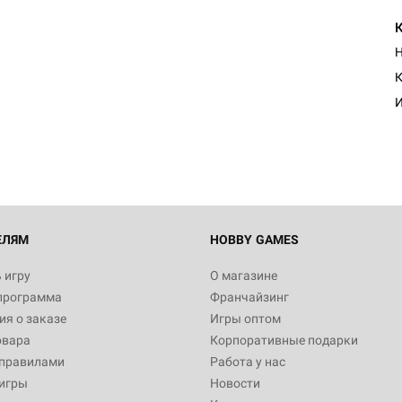
Н
К
И
ЕЛЯМ
HOBBY GAMES
 игру
О магазине
программа
Франчайзинг
я о заказе
Игры оптом
овара
Корпоративные подарки
 правилами
Работа у нас
игры
Новости