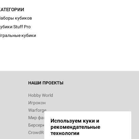
КАТЕГОРИИ
аборы кубиков
убики Stuff Pro
гральные кубики
НАШИ ПРОЕКТЫ
Hobby World
Игрокон
Warforge
Мир фантастики
Используем куки и
Берсерк
рекомендательные
CrowdRepublic
технологии