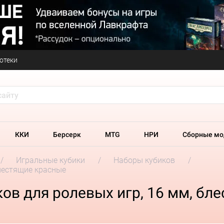
отеки
ККИ
Берсерк
MTG
НРИ
Сборные мо
Игральные кубики
Наборы кубиков
блестящие красные
ков для ролевых игр, 16 мм, бл