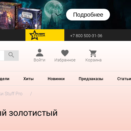
Подробнее
+7 800 500-31-36
перейти на Zvezda
Войти
Избранное
Корзина
дели
Хиты
Новинки
Предзаказы
Статьи
и Stuff Pro
ый золотистый