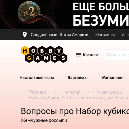
Соединённые Штаты Америки
Магазины
Игр
Каталог
Настольные игры
Варгеймы
Warhammer
Главная
Каталог
Аксессуары
Набор кубиков Stuff-Pro шёлковый дым белый
Вопросы про Набор кубик
Жемчужные россыпи