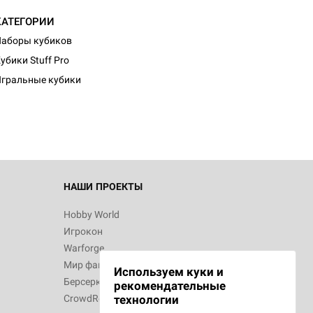
КАТЕГОРИИ
аборы кубиков
убики Stuff Pro
гральные кубики
НАШИ ПРОЕКТЫ
Hobby World
Игрокон
Warforge
Мир фантастики
Используем куки и
Берсерк
рекомендательные
CrowdRepublic
технологии