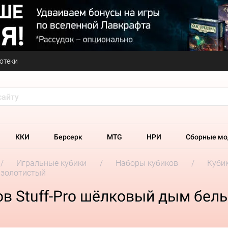
отеки
ККИ
Берсерк
MTG
НРИ
Сборные мо
Игральные кубики
Наборы кубиков
Кубик
 золотистый
ов Stuff-Pro шёлковый дым бел