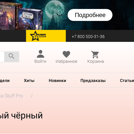
Подробнее
+7 800 500-31-36
перейти на Zvezda
Войти
Избранное
Корзина
дели
Хиты
Новинки
Предзаказы
Статьи
и Stuff Pro
вый чёрный