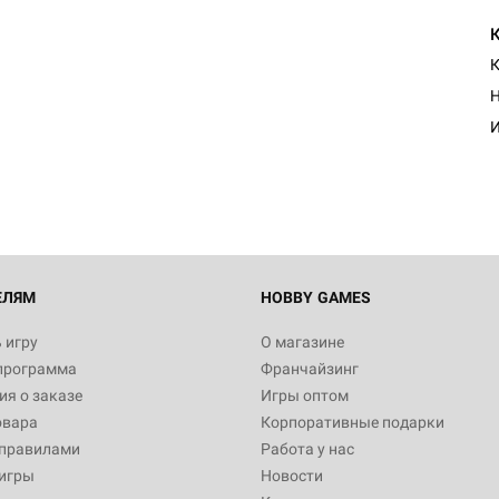
К
Н
И
ЕЛЯМ
HOBBY GAMES
 игру
О магазине
программа
Франчайзинг
я о заказе
Игры оптом
овара
Корпоративные подарки
 правилами
Работа у нас
игры
Новости