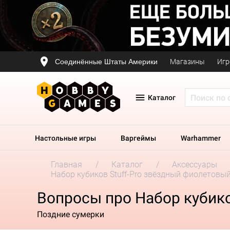
Соединённые Штаты Америки
Магазины
Игр
Каталог
Настольные игры
Варгеймы
Warhammer
Главная
Каталог
Аксессуары
Набор кубиков Stuff-Pro звёздный фиолетовы
Вопросы про Набор кубико
Поздние сумерки