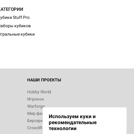
КАТЕГОРИИ
убики Stuff Pro
аборы кубиков
гральные кубики
НАШИ ПРОЕКТЫ
Hobby World
Игрокон
Warforge
Мир фантастики
Используем куки и
Берсерк
рекомендательные
CrowdRepublic
технологии