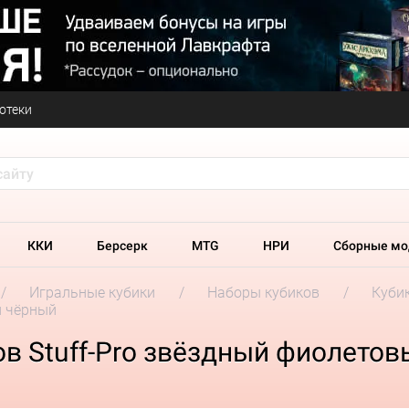
отеки
ККИ
Берсерк
MTG
НРИ
Сборные мо
Игральные кубики
Наборы кубиков
Кубик
й чёрный
в Stuff-Pro звёздный фиолето