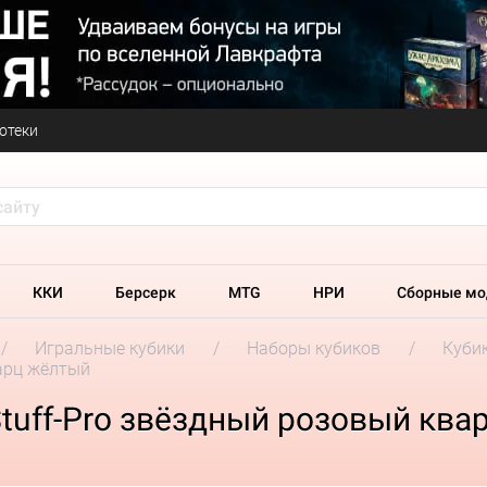
отеки
ККИ
Берсерк
MTG
НРИ
Сборные мо
Игральные кубики
Наборы кубиков
Кубик
варц жёлтый
tuff-Pro звёздный розовый ква