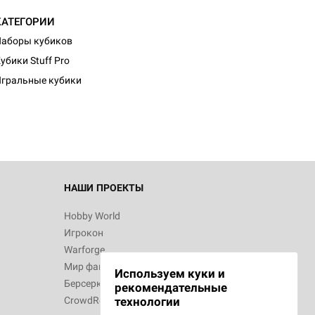
КАТЕГОРИИ
аборы кубиков
убики Stuff Pro
гральные кубики
НАШИ ПРОЕКТЫ
Hobby World
Игрокон
Warforge
Мир фантастики
Используем куки и
Берсерк
рекомендательные
CrowdRepublic
технологии