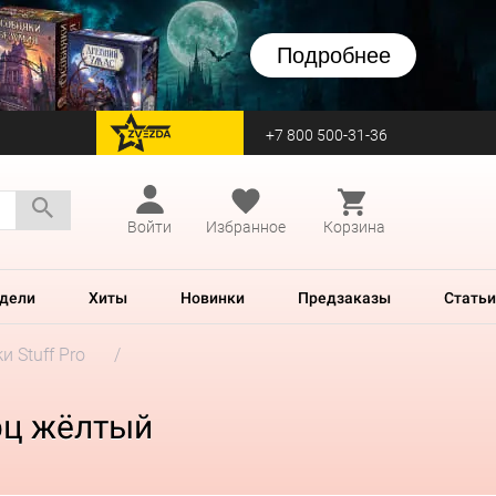
Подробнее
+7 800 500-31-36
перейти на Zvezda
Войти
Избранное
Корзина
дели
Хиты
Новинки
Предзаказы
Статьи
и Stuff Pro
рц жёлтый