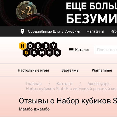
Соединённые Штаты Америки
Магазины
Игр
Каталог
Настольные игры
Варгеймы
Warhammer
Главная
Каталог
Аксессуары
Набор кубиков Stuff-Pro звёздный розовый к
Отзывы о Набор кубиков S
Мамбо джамбо