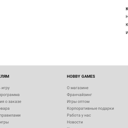
Н
К
И
ЕЛЯМ
HOBBY GAMES
 игру
О магазине
программа
Франчайзинг
я о заказе
Игры оптом
овара
Корпоративные подарки
 правилами
Работа у нас
игры
Новости