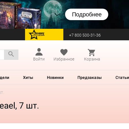
Подробнее
+7 800 500-31-36
перейти на Zvezda
Войти
Избранное
Корзина
дели
Хиты
Новинки
Предзаказы
Статьи
шт.
ael, 7 шт.