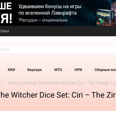
отеки
ККИ
Берсерк
MTG
НРИ
Сборные мо
Набор кубиков The Witcher Dice Set: Ciri – The Zireael, 7 
Witcher Dice Set: Ciri – The Zire