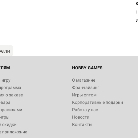
Н
И
рели
ЕЛЯМ
HOBBY GAMES
 игру
О магазине
программа
Франчайзинг
я о заказе
Игры оптом
овара
Корпоративные подарки
 правилами
Работа у нас
игры
Новости
з скидки
Контакты
е приложение