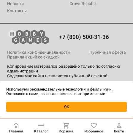
Новости
CrowdRepublic
Контакты
+7 (800) 500-31-36
Политика конфиденциальности
Публичная оферта
Правила акций со скидкой
Копирование материалов разрешено только по согласию
администрации
Содержимое сайта не является публичной офертой
На сайте Hobby Games применяются
рекомендательные
технологии
.
Используем
рекомендательные технологии
и
файлы куки.
Оставаясь с нами, вы соглашаетесь на их применение
Уведомить о наличии
OK
Главная
Каталог
Корзина
Избранное
Войти