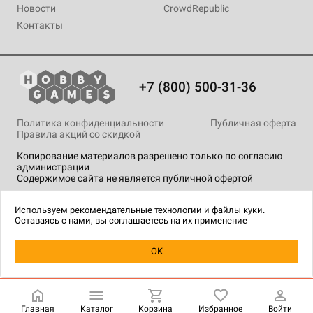
Новости
CrowdRepublic
Контакты
+7 (800) 500-31-36
Политика конфиденциальности
Публичная оферта
Правила акций со скидкой
Копирование материалов разрешено только по согласию
администрации
Содержимое сайта не является публичной офертой
На сайте Hobby Games применяются
рекомендательные
технологии
.
Используем
рекомендательные технологии
и
файлы куки.
Оставаясь с нами, вы соглашаетесь на их применение
Уведомить о наличии
OK
Главная
Каталог
Корзина
Избранное
Войти