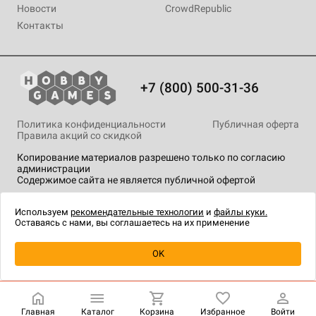
Новости
CrowdRepublic
Контакты
+7 (800) 500-31-36
Политика конфиденциальности
Публичная оферта
Правила акций со скидкой
Копирование материалов разрешено только по согласию
администрации
Содержимое сайта не является публичной офертой
На сайте Hobby Games применяются
рекомендательные
технологии
.
Используем
рекомендательные технологии
и
файлы куки.
Оставаясь с нами, вы соглашаетесь на их применение
Уведомить о наличии
OK
Главная
Каталог
Корзина
Избранное
Войти