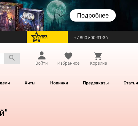
Подробнее
+7 800 500-31-36
перейти на Zvezda
Войти
Избранное
Корзина
дели
Хиты
Новинки
Предзаказы
Статьи
й"