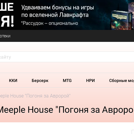
отеки
ККИ
Берсерк
MTG
НРИ
Сборные мо
eple House "Погоня за Авророй"
eeple House "Погоня за Авроро