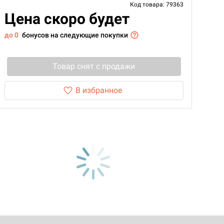
Код товара: 79363
Цена скоро будет
до 0
бонусов на следующие покупки
Товар снят с продажи
В избранное
d Монстры
 Зомбицид: