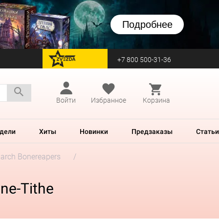
Подробнее
+7 800 500-31-36
перейти на Zvezda
Войти
Избранное
Корзина
дели
Хиты
Новинки
Предзаказы
Статьи
iarch Bonereapers
ne-Tithe