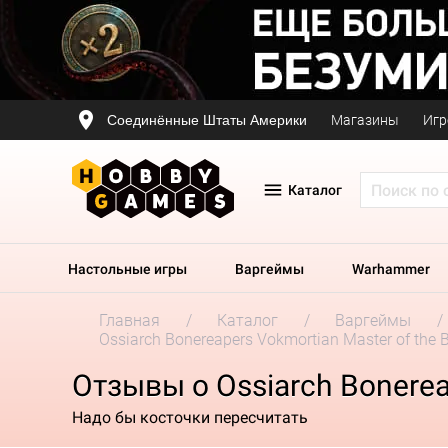
Соединённые Штаты Америки
Магазины
Игр
Каталог
Настольные игры
Варгеймы
Warhammer
Главная
Каталог
Варгеймы
Ossiarch Bonereapers Vokmortian Master of the 
Отзывы о Ossiarch Bonereap
Надо бы косточки пересчитать