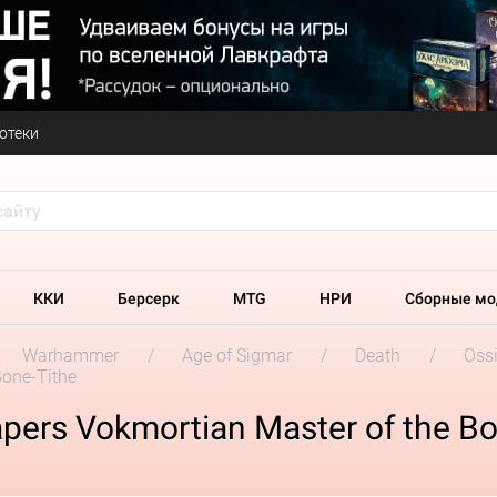
отеки
ККИ
Берсерк
MTG
НРИ
Сборные мо
Warhammer
Age of Sigmar
Death
Oss
Bone-Tithe
ers Vokmortian Master of the Bo