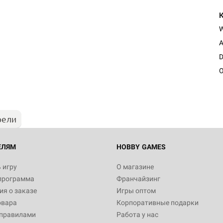
A
Настольная игра Hobby Worl
D
Египта
O
1 991
рели
Настольная игра Hobby World
Белая смерть
12 990
ЕЛЯМ
HOBBY GAMES
 игру
О магазине
программа
Франчайзинг
Настольная игра Hobby World
я о заказе
Игры оптом
Сердце роя. Дисплей бустеро
овара
Корпоративные подарки
3 490
 правилами
Работа у нас