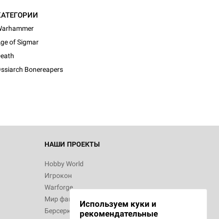
КАТЕГОРИИ
Warhammer
ge of Sigmar
d Монстры
eath
ssiarch Bonereapers
 Зомбицид:
НАШИ ПРОЕКТЫ
Hobby World
Игрокон
 Берсерк.
Warforge
в
Мир фантастики
Используем куки и
Берсерк
рекомендательные