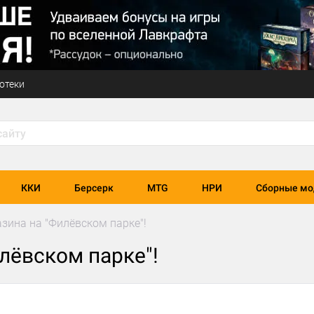
отеки
ККИ
Берсерк
MTG
НРИ
Сборные мо
зина на "Филёвском парке"!
лёвском парке"!