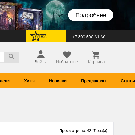
Подробнее
+7 800 500-31-36
перейти на Zvezda
Войти
Избранное
Корзина
дели
Хиты
Новинки
Предзаказы
Статьи
Просмотрено: 4247 раз(а)