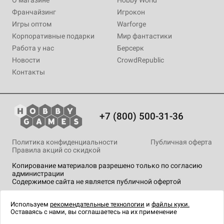
О магазине
Hobby World
Франчайзинг
Игрокон
Игры оптом
Warforge
Корпоративные подарки
Мир фантастики
Работа у нас
Берсерк
Новости
CrowdRepublic
Контакты
+7 (800) 500-31-36
Политика конфиденциальности
Публичная оферта
Правила акций со скидкой
Копирование материалов разрешено только по согласию
администрации
Содержимое сайта не является публичной офертой
На сайте Hobby Games применяются
рекомендательные
технологии
.
Используем
рекомендательные технологии
и
файлы куки.
Оставаясь с нами, вы соглашаетесь на их применение