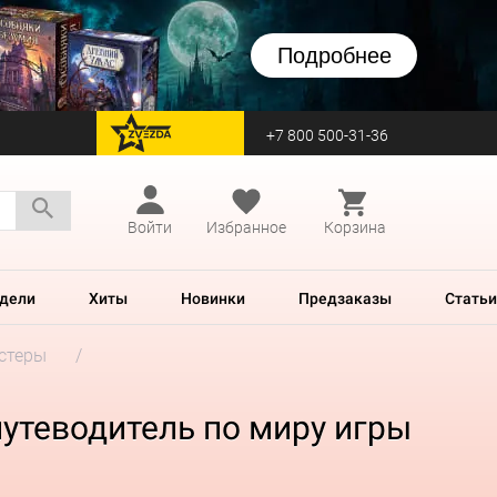
Подробнее
+7 800 500-31-36
перейти на Zvezda
Войти
Избранное
Корзина
дели
Хиты
Новинки
Предзаказы
Статьи
стеры
утеводитель по миру игры