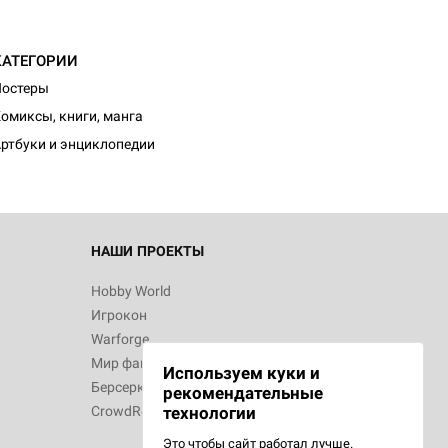
КАТЕГОРИИ
Постеры
омиксы, книги, манга
ртбуки и энциклопедии
НАШИ ПРОЕКТЫ
Hobby World
Игрокон
Warforge
Мир фантастики
Используем куки и
Берсерк
рекомендательные
CrowdRepublic
технологии
Это чтобы сайт работал лучше.