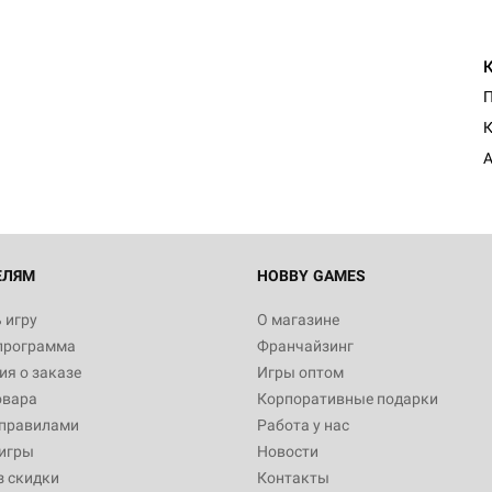
К
А
ЕЛЯМ
HOBBY GAMES
 игру
О магазине
программа
Франчайзинг
я о заказе
Игры оптом
овара
Корпоративные подарки
 правилами
Работа у нас
игры
Новости
з скидки
Контакты