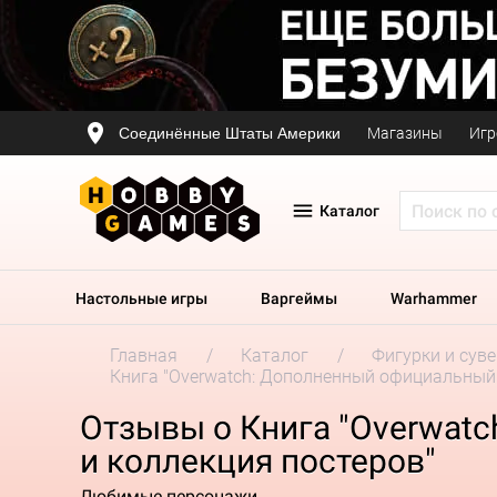
Соединённые Штаты Америки
Магазины
Игр
Каталог
Настольные игры
Варгеймы
Warhammer
Главная
Каталог
Фигурки и сув
Книга "Overwatch: Дополненный официальный 
Отзывы о Книга "Overwat
и коллекция постеров"
Любимые персонажи