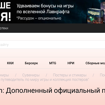
отеки
ККИ
Берсерк
MTG
НРИ
Сборные мо
ениры
Сувениры
Постеры и стикеры
По
путеводитель по миру игры и коллекция постеров"
ch: Дополненный официальный п