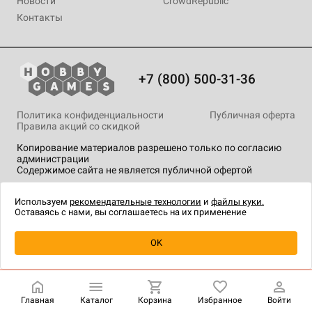
Новости
CrowdRepublic
Контакты
+7 (800) 500-31-36
Политика конфиденциальности
Публичная оферта
Правила акций со скидкой
Копирование материалов разрешено только по согласию
администрации
Содержимое сайта не является публичной офертой
На сайте Hobby Games применяются
рекомендательные
технологии
.
Используем
рекомендательные технологии
и
файлы куки.
Оставаясь с нами, вы соглашаетесь на их применение
Уведомить о наличии
OK
Главная
Каталог
Корзина
Избранное
Войти