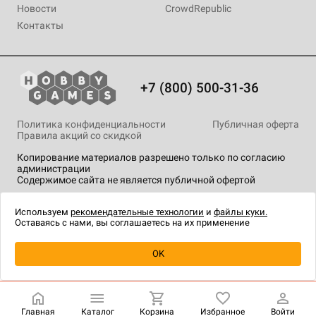
Новости
CrowdRepublic
Контакты
+7 (800) 500-31-36
Политика конфиденциальности
Публичная оферта
Правила акций со скидкой
Копирование материалов разрешено только по согласию
администрации
Содержимое сайта не является публичной офертой
На сайте Hobby Games применяются
рекомендательные
технологии
.
Используем
рекомендательные технологии
и
файлы куки.
Оставаясь с нами, вы соглашаетесь на их применение
Уведомить о наличии
OK
Главная
Каталог
Корзина
Избранное
Войти