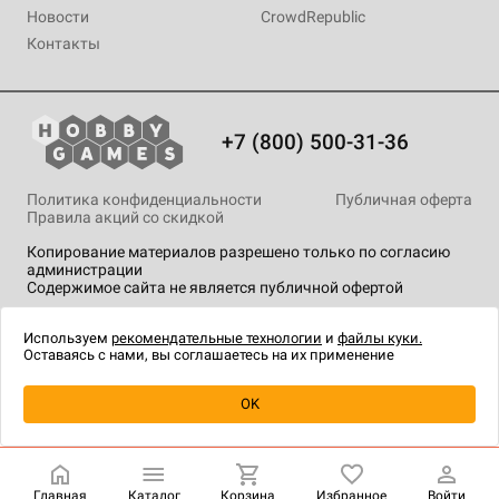
Новости
CrowdRepublic
Контакты
+7 (800) 500-31-36
Политика конфиденциальности
Публичная оферта
Правила акций со скидкой
Копирование материалов разрешено только по согласию
администрации
Содержимое сайта не является публичной офертой
На сайте Hobby Games применяются
рекомендательные
технологии
.
Используем
рекомендательные технологии
и
файлы куки.
Оставаясь с нами, вы соглашаетесь на их применение
Уведомить о наличии
OK
Главная
Каталог
Корзина
Избранное
Войти