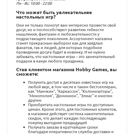
Пн - Вс: 10:00 - 22:00
Что может быть увлекательнее
настольных игр?
Они не только помогут вам интересно провести свой
досуг, но и поспособствуют развитию гибкости
мышления, фантазии и любознательности у
подрастающего поколения. Ассортимент магазина
станет прекрасным выбором как для заядлых
фанатов, так и людей, для которых подобное
проведение досуга будет в новинку. И не нужно
забывать, что настольные игры – это замечательный
подарок в канун любого праздника.
Став клиентом магазина Hobby Games, вы
сможете:
Получить доступ к десяткам известных игр на
любой вкус, в том числе к таким бестселлерам,
как "Манчкин", "Каркассон", "Колонизаторы",
"Монополия", "Доминион", "Элиас" и многим
другим
Приобретать настольные игры по доступным
ценам. Кроме этого, для постоянных клиентов,
в магазине действует система накопительных
скидок, что делает каждую последующую
покупку выгоднее предыдущей
Получать заказы в кратчайшие сроки
благодаря оперативности службы доставки и