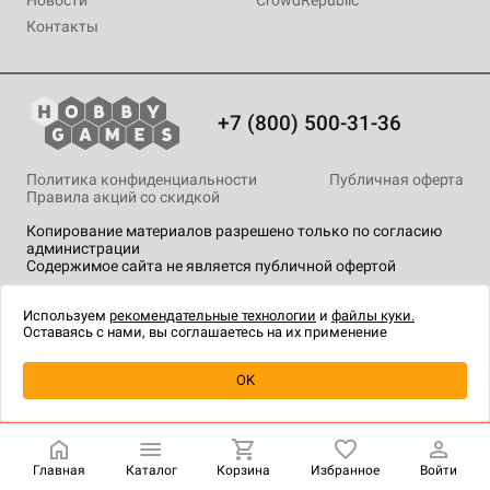
Новости
CrowdRepublic
Контакты
+7 (800) 500-31-36
Политика конфиденциальности
Публичная оферта
Правила акций со скидкой
Копирование материалов разрешено только по согласию
администрации
Содержимое сайта не является публичной офертой
На сайте Hobby Games применяются
рекомендательные
технологии
.
Используем
рекомендательные технологии
и
файлы куки.
Оставаясь с нами, вы соглашаетесь на их применение
OK
Главная
Каталог
Корзина
Избранное
Войти