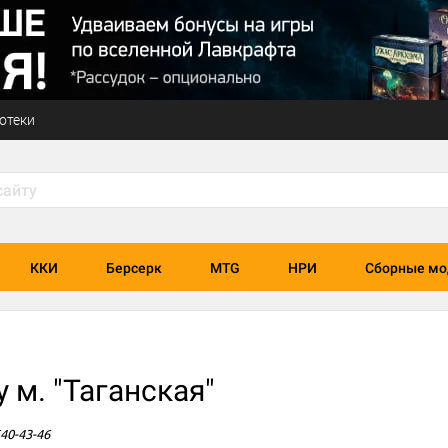
отеки
ККИ
Берсерк
MTG
НРИ
Сборные мо
 м. "Таганская"
540-43-46