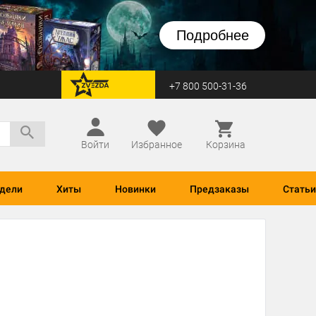
Подробнее
+7 800 500-31-36
перейти на Zvezda
Войти
Избранное
Корзина
дели
Хиты
Новинки
Предзаказы
Статьи