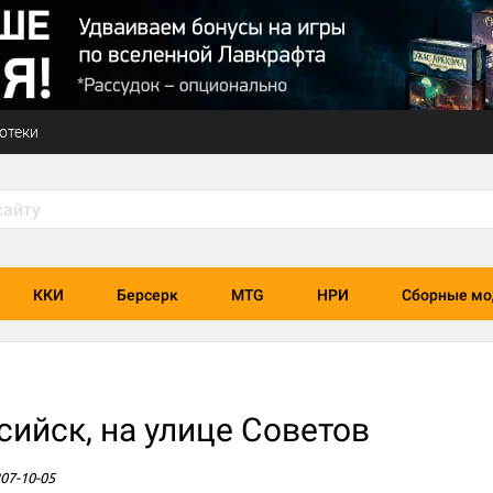
отеки
ККИ
Берсерк
MTG
НРИ
Сборные мо
ийск, на улице Советов
207-10-05