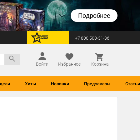
Подробнее
+7 800 500-31-36
перейти на Zvezda
Войти
Избранное
Корзина
дели
Хиты
Новинки
Предзаказы
Статьи