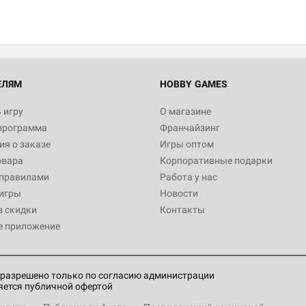
ЕЛЯМ
HOBBY GAMES
 игру
О магазине
программа
Франчайзинг
я о заказе
Игры оптом
овара
Корпоративные подарки
 правилами
Работа у нас
игры
Новости
з скидки
Контакты
е приложение
разрешено только по согласию администрации
яется публичной офертой