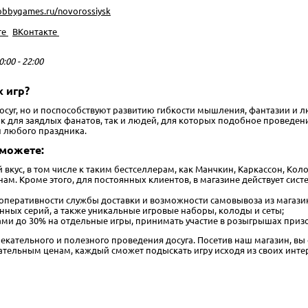
hobbygames.ru/novorossiysk
те
ВКонтакте
0:00 - 22:00
 игр?
досуг, но и поспособствуют развитию гибкости мышления, фантазии и
для заядлых фанатов, так и людей, для которых подобное проведение 
н любого праздника.
сможете:
й вкус, в том числе к таким бестселлерам, как Манчкин, Каркассон, Ко
м. Кроме этого, для постоянных клиентов, в магазине действует сист
 оперативности службы доставки и возможности самовывоза из магази
нных серий, а также уникальные игровые наборы, колоды и сеты;
и до 30% на отдельные игры, принимать участие в розыгрышах призо
лекательного и полезного проведения досуга. Посетив наш магазин, вы 
тельным ценам, каждый сможет подыскать игру исходя из своих инте