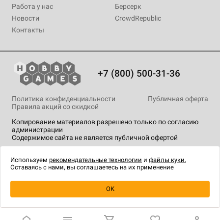
Работа у нас
Берсерк
Новости
CrowdRepublic
Контакты
+7 (800) 500-31-36
Политика конфиденциальности
Публичная оферта
Правила акций со скидкой
Копирование материалов разрешено только по согласию
администрации
Содержимое сайта не является публичной офертой
На сайте Hobby Games применяются
рекомендательные
технологии
.
Используем
рекомендательные технологии
и
файлы куки.
Оставаясь с нами, вы соглашаетесь на их применение
Уведомить о наличии
OK