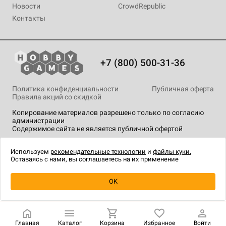
Новости
CrowdRepublic
Контакты
+7 (800) 500-31-36
Политика конфиденциальности
Публичная оферта
Правила акций со скидкой
Копирование материалов разрешено только по согласию
администрации
Содержимое сайта не является публичной офертой
На сайте Hobby Games применяются
рекомендательные
технологии
.
Используем
рекомендательные технологии
и
файлы куки.
Оставаясь с нами, вы соглашаетесь на их применение
Уведомить о наличии
OK
Главная
Каталог
Корзина
Избранное
Войти