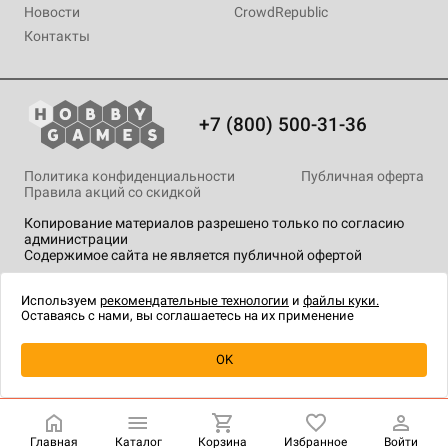
Новости
CrowdRepublic
Контакты
+7 (800) 500-31-36
Политика конфиденциальности
Публичная оферта
Правила акций со скидкой
Копирование материалов разрешено только по согласию
администрации
Содержимое сайта не является публичной офертой
На сайте Hobby Games применяются
рекомендательные
технологии
.
Используем
рекомендательные технологии
и
файлы куки.
Оставаясь с нами, вы соглашаетесь на их применение
Уведомить о наличии
OK
Главная
Каталог
Корзина
Избранное
Войти