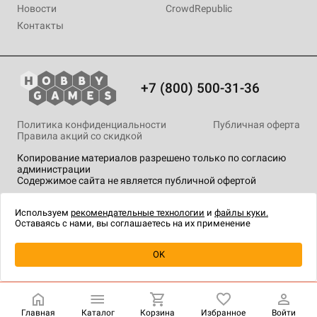
Новости
CrowdRepublic
Контакты
+7 (800) 500-31-36
Политика конфиденциальности
Публичная оферта
Правила акций со скидкой
Копирование материалов разрешено только по согласию
администрации
Содержимое сайта не является публичной офертой
На сайте Hobby Games применяются
рекомендательные
технологии
.
Используем
рекомендательные технологии
и
файлы куки.
Оставаясь с нами, вы соглашаетесь на их применение
Уведомить о наличии
OK
Главная
Каталог
Корзина
Избранное
Войти