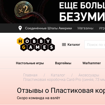
Соединённые Штаты Америки
Магазины
Игр
Каталог
Настольные игры
Варгеймы
Warhammer
Главная
Каталог
Аксессуары
Пластиковая коробочка Card-Pro (синяя, 73 мм
Отзывы о Пластиковая коро
Скоро команда на взлёт