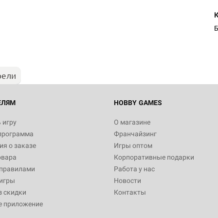
Б
рели
ЕЛЯМ
HOBBY GAMES
 игру
О магазине
программа
Франчайзинг
я о заказе
Игры оптом
овара
Корпоративные подарки
 правилами
Работа у нас
игры
Новости
з скидки
Контакты
е приложение