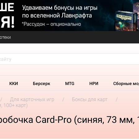
отеки
ККИ
Берсерк
MTG
НРИ
Сборные мо
Для карточных игр
Боксы для карт
, 100+ карт)
бочка Card-Pro (синяя, 73 мм, 