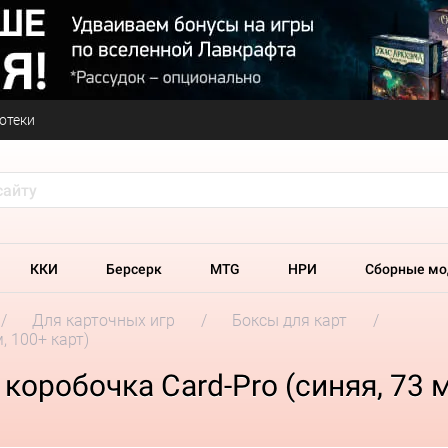
отеки
ККИ
Берсерк
MTG
НРИ
Сборные мо
Для карточных игр
Боксы для карт
, 100+ карт)
оробочка Card-Pro (синяя, 73 м