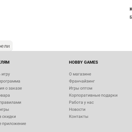
Б
рели
ЕЛЯМ
HOBBY GAMES
 игру
О магазине
программа
Франчайзинг
я о заказе
Игры оптом
овара
Корпоративные подарки
 правилами
Работа у нас
игры
Новости
з скидки
Контакты
е приложение