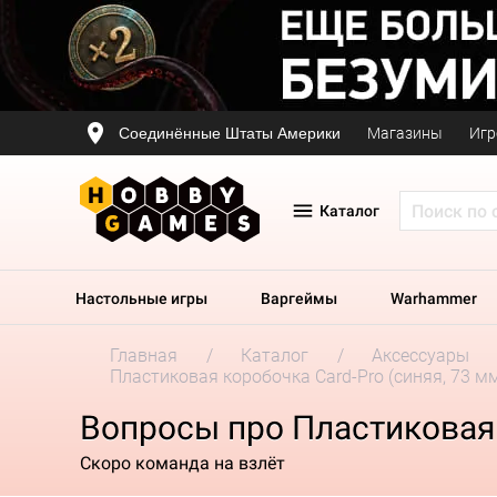
Соединённые Штаты Америки
Магазины
Игр
Каталог
Настольные игры
Варгеймы
Warhammer
Главная
Каталог
Аксессуары
Пластиковая коробочка Card-Pro (синяя, 73 мм
Вопросы про Пластиковая к
Скоро команда на взлёт