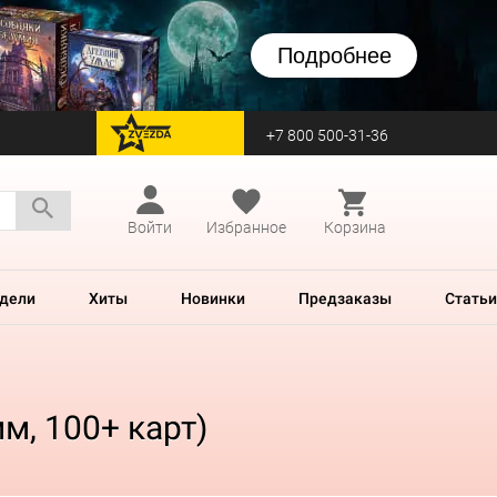
Подробнее
+7 800 500-31-36
перейти на Zvezda
Войти
Избранное
Корзина
дели
Хиты
Новинки
Предзаказы
Статьи
м, 100+ карт)