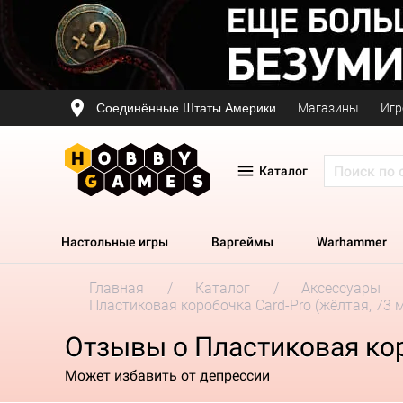
Соединённые Штаты Америки
Магазины
Игр
Каталог
Настольные игры
Варгеймы
Warhammer
Главная
Каталог
Аксессуары
Пластиковая коробочка Card-Pro (жёлтая, 73 м
Отзывы о Пластиковая коро
Может избавить от депрессии