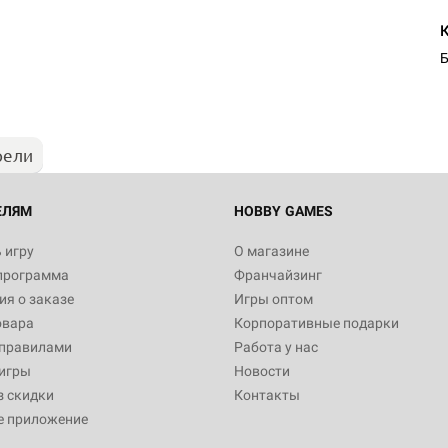
Б
рели
ЕЛЯМ
HOBBY GAMES
 игру
О магазине
программа
Франчайзинг
я о заказе
Игры оптом
овара
Корпоративные подарки
 правилами
Работа у нас
игры
Новости
з скидки
Контакты
е приложение