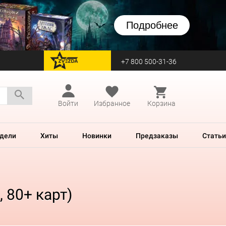
Подробнее
+7 800 500-31-36
перейти на Zvezda
Войти
Избранное
Корзина
дели
Хиты
Новинки
Предзаказы
Статьи
 80+ карт)