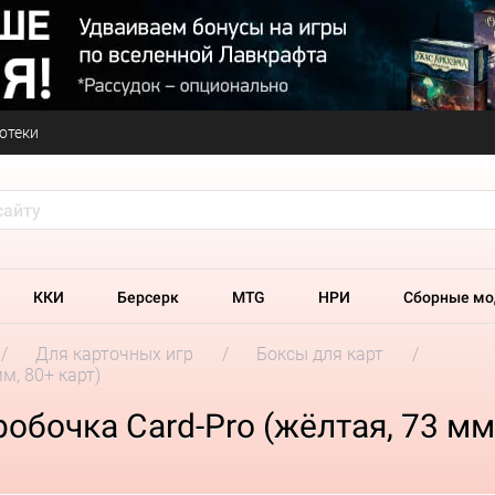
отеки
ККИ
Берсерк
MTG
НРИ
Сборные мо
Для карточных игр
Боксы для карт
м, 80+ карт)
бочка Card-Pro (жёлтая, 73 мм,