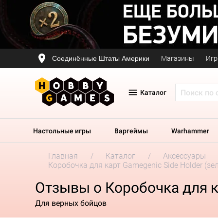
Соединённые Штаты Америки
Магазины
Игр
Каталог
Настольные игры
Варгеймы
Warhammer
Главная
Каталог
Аксессуары
Коробочка для карт Gamegenic Side Holder (зел
Отзывы о Коробочка для ка
Для верных бойцов