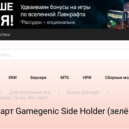
отеки
ККИ
Берсерк
MTG
НРИ
Сборные мо
Для карточных игр
Боксы для карт
ёная, 74 мм, 80+ карт)
рт Gamegenic Side Holder (зелён