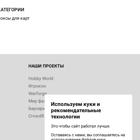
d Журнал
КАТЕГОРИИ
к: Братья
оксы для карт
d Звёздные
НАШИ ПРОЕКТЫ
Hobby World
Игрокон
d Сумерки
Warforge
: Грозовой
Мир фантастики
Используем куки и
Берсерк
рекомендательные
CrowdRepublic
технологии
Это чтобы сайт работал лучше.
Оставаясь с нами, вы соглашаетесь на
d Ужас
использование
файлов куки.