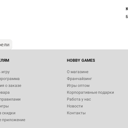
Настольная игра Hobby Worl
"Мир фантастики. Спецвыпус
Стругацкие"
Б
1 490
рели
Настольная игра Hobby Worl
империи: Боевая тревога
799
ЕЛЯМ
HOBBY GAMES
 игру
О магазине
программа
Франчайзинг
Настольная игра Hobby Worl
я о заказе
Игры оптом
империи. Четвёртая редакция
овара
Корпоративные подарки
Рубеж
12 990
 правилами
Работа у нас
игры
Новости
з скидки
Контакты
е приложение
Настольная игра Hobby Worl