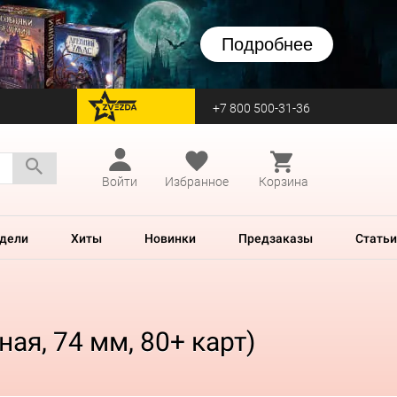
Подробнее
+7 800 500-31-36
перейти на Zvezda
Войти
Избранное
Корзина
дели
Хиты
Новинки
Предзаказы
Статьи
ая, 74 мм, 80+ карт)