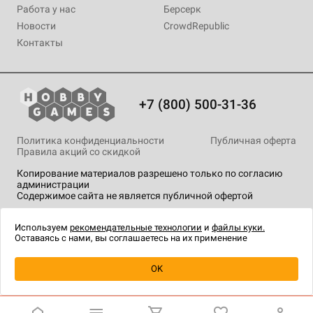
Работа у нас
Берсерк
Новости
CrowdRepublic
Контакты
+7 (800) 500-31-36
Политика конфиденциальности
Публичная оферта
Правила акций со скидкой
Копирование материалов разрешено только по согласию
администрации
Содержимое сайта не является публичной офертой
На сайте Hobby Games применяются
рекомендательные
технологии
.
Используем
рекомендательные технологии
и
файлы куки.
Оставаясь с нами, вы соглашаетесь на их применение
Уведомить о наличии
OK